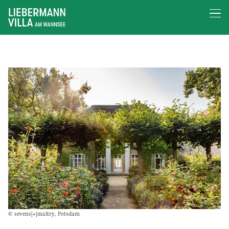
© sevens[+]maltry, Potsdam