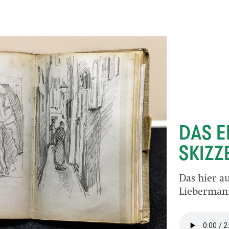
DAS E
SKIZ
Das hier au
Liebermann