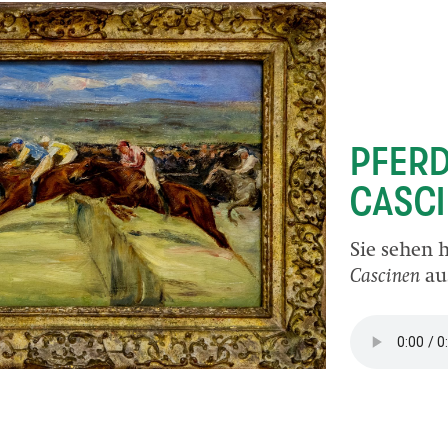
PFERD
CASC
Sie sehen 
Cascinen
au