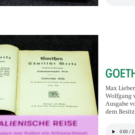
GOETH
Max Liebe
Wolfgang v
Ausgabe v
dem Besit