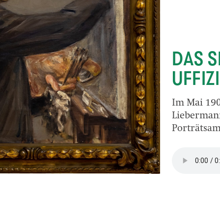
DAS S
UFFIZ
Im Mai 190
Liebermann
Porträtsa