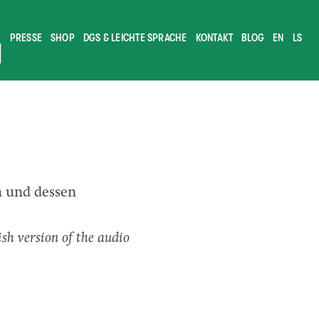
PRESSE
SHOP
DGS & LEICHTE SPRACHE
KONTAKT
BLOG
EN
LS
M
n und dessen
ish version of the audio