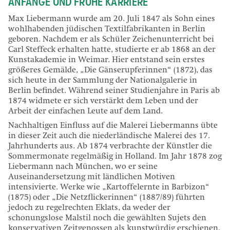
ANFÄNGE UND FRÜHE KARRIERE
Max Liebermann wurde am 20. Juli 1847 als Sohn eines
wohlhabenden jüdischen Textilfabrikanten in Berlin
geboren. Nachdem er als Schüler Zeichenunterricht bei
Carl Steffeck erhalten hatte, studierte er ab 1868 an der
Kunstakademie in Weimar. Hier entstand sein erstes
größeres Gemälde, „Die Gänserupferinnen“ (1872), das
sich heute in der Sammlung der Nationalgalerie in
Berlin befindet. Während seiner Studienjahre in Paris ab
1874 widmete er sich verstärkt dem Leben und der
Arbeit der einfachen Leute auf dem Land.
Nachhaltigen Einfluss auf die Malerei Liebermanns übte
in dieser Zeit auch die niederländische Malerei des 17.
Jahrhunderts aus. Ab 1874 verbrachte der Künstler die
Sommermonate regelmäßig in Holland. Im Jahr 1878 zog
Liebermann nach München, wo er seine
Auseinandersetzung mit ländlichen Motiven
intensivierte. Werke wie „Kartoffelernte in Barbizon“
(1875) oder „Die Netzflickerinnen“ (1887/89) führten
jedoch zu regelrechten Eklats, da weder der
schonungslose Malstil noch die gewählten Sujets den
konservativen Zeitgenossen als kunstwürdig erschienen.