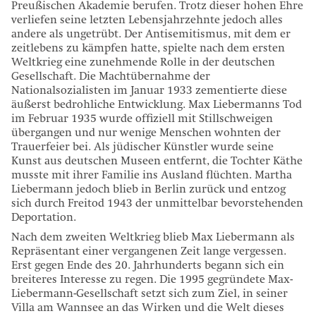
Preußischen Akademie berufen. Trotz dieser hohen Ehre
verliefen seine letzten Lebensjahrzehnte jedoch alles
andere als ungetrübt. Der Antisemitismus, mit dem er
zeitlebens zu kämpfen hatte, spielte nach dem ersten
Weltkrieg eine zunehmende Rolle in der deutschen
Gesellschaft. Die Machtübernahme der
Nationalsozialisten im Januar 1933 zementierte diese
äußerst bedrohliche Entwicklung. Max Liebermanns Tod
im Februar 1935 wurde offiziell mit Stillschweigen
übergangen und nur wenige Menschen wohnten der
Trauerfeier bei. Als jüdischer Künstler wurde seine
Kunst aus deutschen Museen entfernt, die Tochter Käthe
musste mit ihrer Familie ins Ausland flüchten. Martha
Liebermann jedoch blieb in Berlin zurück und entzog
sich durch Freitod 1943 der unmittelbar bevorstehenden
Deportation.
Nach dem zweiten Weltkrieg blieb Max Liebermann als
Repräsentant einer vergangenen Zeit lange vergessen.
Erst gegen Ende des 20. Jahrhunderts begann sich ein
breiteres Interesse zu regen. Die 1995 gegründete Max-
Liebermann-Gesellschaft setzt sich zum Ziel, in seiner
Villa am Wannsee an das Wirken und die Welt dieses