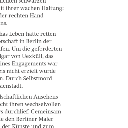
hlichten schwarzen
it ihrer wachen Haltung:
 der rechten Hand
ns.
has Leben hätte retten
schaft in Berlin der
lfen. Um die geforderten
dgar von Uexküll, das
eines Engagements war
is nicht erzielt wurde
n. Durch Selbstmord
ienstadt.
lschaftlichen Ansehens
icht ihren wechselvollen
rs durchlief. Gemeinsam
e den Berliner Maler
e der Künste und zum