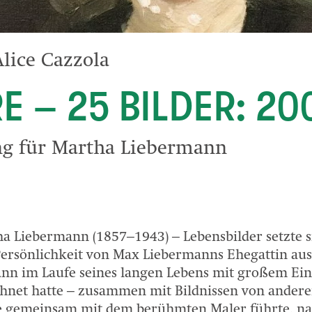
Alice Cazzola
E – 25 BILDER: 20
ng für Martha Liebermann
a Liebermann (1857–1943) – Lebensbilder setzte s
rsönlichkeit von Max Liebermanns Ehegattin au
mann im Laufe seines langen Lebens mit großem E
chnet hatte – zusammen mit Bildnissen von ander
ie gemeinsam mit dem berühmten Maler führte, na