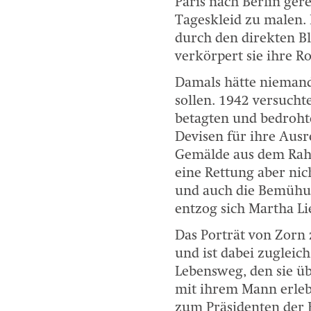
Paris nach Berlin ger
Tageskleid zu malen. 
durch den direkten B
verkörpert sie ihre R
Damals hätte niemand 
sollen. 1942 versuch
betagten und bedrohte
Devisen für ihre Ausr
Gemälde aus dem Rah
eine Rettung aber nic
und auch die Bemühun
entzog sich Martha Li
Das Porträt von Zorn 
und ist dabei zugleic
Lebensweg, den sie üb
mit ihrem Mann erleb
zum Präsidenten der 