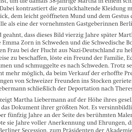
eist, um die damals 38-jährige Martha in einem sc
Dabei kontrastiert die zurückhaltende Kleidung m
lick, dem leicht geöffneten Mund und dem Gestus
olle als eine der vornehmsten Gastgeberinnen Berli
geahnt, dass dieses Bild vierzig Jahre später Mart
te Emma Zorn in Schweden und die Schwedische Bot
n Frau bei der Flucht aus Nazi-Deutschland zu he
eise zu beschaffen, löste ein Freund der Familie, E
men und schmuggelte es nach Schweden. Trotz s
ht mehr möglich, da beim Verkauf der erhoffte Pre
gen von Schweizer Freunden ins Stocken geriete
ebermann schließlich der Deportation nach Theres
zeigt Martha Liebermann auf der Höhe ihres gesel
h das Dokument ihrer größten Not. Es versinnbildl
er fünfzig Jahre an der Seite des berühmten Male
te sie Jahre voller Anerkennung und Ehrungen, di
Berliner Secession, zum Präsidenten der Akademi