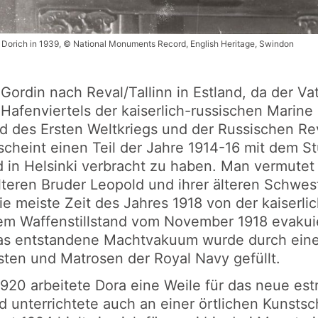
 Dorich in 1939, © National Monuments Record, English Heritage, Swindon
Gordin nach Reval/Tallinn in Estland, da der Vat
Hafenviertels der kaiserlich-russischen Marine 
 des Ersten Weltkriegs und der Russischen Re
e scheint einen Teil der Jahre 1914-16 mit dem S
d in Helsinki verbracht zu haben. Man vermutet 
älteren Bruder Leopold und ihrer älteren Schwest
 die meiste Zeit des Jahres 1918 von der kaiser
em Waffenstillstand vom November 1918 evakui
das entstandene Machtvakuum wurde durch eine
sten und Matrosen der Royal Navy gefüllt.
920 arbeitete Dora eine Weile für das neue est
d unterrichtete auch an einer örtlichen Kunstsc