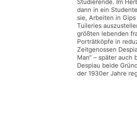
Studierende. Im Herb
dann in ein Student
sie, Arbeiten in Gip
Tuileries auszustell
größten lebenden fra
Porträtköpfe in redu
Zeitgenossen Despia
Man“ – später auch b
Despiau beide Gründ
der 1930er Jahre reg