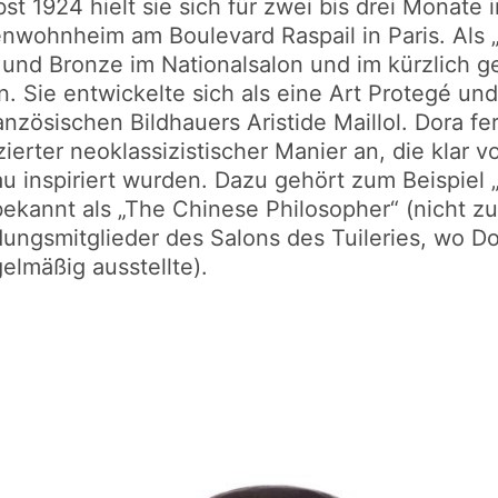
st 1924 hielt sie sich für zwei bis drei Monate 
enwohnheim am Boulevard Raspail in Paris. Als
s und Bronze im Nationalsalon und im kürzlich 
en. Sie entwickelte sich als eine Art Protegé un
nzösischen Bildhauers Aristide Maillol. Dora fer
zierter neoklassizistischer Manier an, die klar 
u inspiriert wurden. Dazu gehört zum Beispiel 
ekannt als „The Chinese Philosopher“ (nicht zuf
ungsmitglieder des Salons des Tuileries, wo D
elmäßig ausstellte).