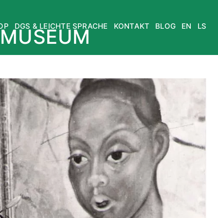
OP
DGS & LEICHTE SPRACHE
KONTAKT
BLOG
EN
LS
MUSEUM