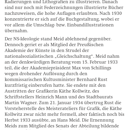
Radierungen und Lithografien zu illustrieren. Danach
sind nur noch mit Federzeichnungen illustrierte Bücher
nachzuweisen, die hohe Auflagen erlaubten. Nach 1930
konzentrierte er sich auf die Buchgestaltung, wobei er
vor allem die Umschlag- bzw. Einbandillustrationen
übernahm.
Der NS-Ideologie stand Meid ablehnend gegenüber.
Dennoch geriet er als Mitglied der Preußischen
Akademie der Künste in den Strudel der
nationalsozialistischen „Gleichschaltung“. Meid nahm
an der denkwürdigen Beratung vom 15. Februar 1933
teil, die der Akademiepräsident Max von Schillings
wegen drohender Auflösung durch den
kommissarischen Kultusminister Bernhard Rust
kurzfristig einberufen hatte. Sie endete mit den
Austritten der Grafikerin Käthe Kollwitz, des
Schriftstellers Heinrich Mann und des Stadtbaurats
Martin Wagner. Zum 21. Januar 1934 übertrug Rust die
Vorsteherstelle des Meisterateliers für Grafik, die Käthe
Kollwitz zwar nicht mehr formell, aber faktisch noch bis
Herbst 1933 ausübte, an Hans Meid. Die Ernennung
Meids zum Mitglied des Senats der Abteilung bildende