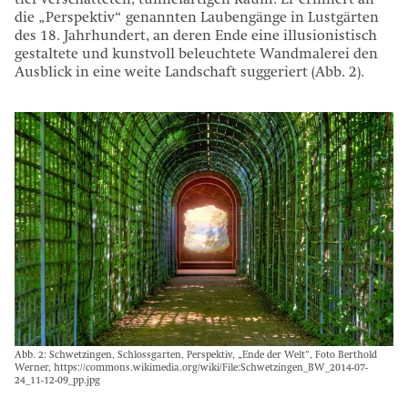
tief verschatteten, tunnelartigen Raum. Er erinnert an
die „Perspektiv“ genannten Laubengänge in Lustgärten
des 18. Jahrhundert, an deren Ende eine illusionistisch
gestaltete und kunstvoll beleuchtete Wandmalerei den
Ausblick in eine weite Landschaft suggeriert (Abb. 2).
Abb. 2: Schwetzingen, Schlossgarten, Perspektiv, „Ende der Welt“, Foto Berthold
Werner, https://commons.wikimedia.org/wiki/File:Schwetzingen_BW_2014-07-
24_11-12-09_pp.jpg