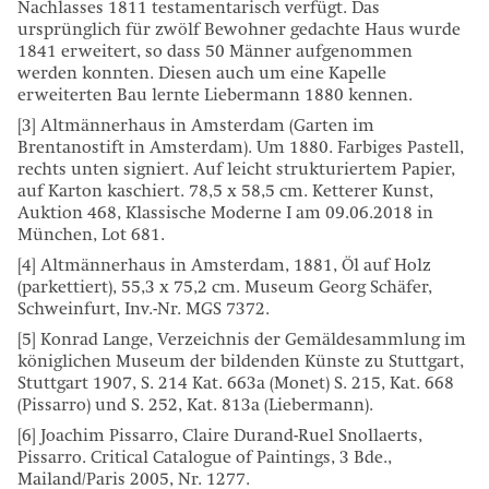
Nachlasses 1811 testamentarisch verfügt. Das
ursprünglich für zwölf Bewohner gedachte Haus wurde
1841 erweitert, so dass 50 Männer aufgenommen
werden konnten. Diesen auch um eine Kapelle
erweiterten Bau lernte Liebermann 1880 kennen.
[3] Altmännerhaus in Amsterdam (Garten im
Brentanostift in Amsterdam). Um 1880. Farbiges Pastell,
rechts unten signiert. Auf leicht strukturiertem Papier,
auf Karton kaschiert. 78,5 x 58,5 cm. Ketterer Kunst,
Auktion 468, Klassische Moderne I am 09.06.2018 in
München, Lot 681.
[4] Altmännerhaus in Amsterdam, 1881, Öl auf Holz
(parkettiert), 55,3 x 75,2 cm. Museum Georg Schäfer,
Schweinfurt, Inv.-Nr. MGS 7372.
[5] Konrad Lange, Verzeichnis der Gemäldesammlung im
königlichen Museum der bildenden Künste zu Stuttgart,
Stuttgart 1907, S. 214 Kat. 663a (Monet) S. 215, Kat. 668
(Pissarro) und S. 252, Kat. 813a (Liebermann).
[6] Joachim Pissarro, Claire Durand-Ruel Snollaerts,
Pissarro. Critical Catalogue of Paintings, 3 Bde.,
Mailand/Paris 2005, Nr. 1277.