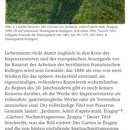
Abb. 3: Camille Pissarro, Der Gärtner (Le Jardinier, soleil d’après-midi, Éragny),
1899. Öl auf Leinwand. Staatsgalerie Stuttgart. Erworben 1901, Tausch 1937,
Leihgabe Freunde der Staatsgalerie seit 1962. Inv. Nr. GVL 107, Foto: ©
Staatsgalerie Stuttgart.
Liebermann rückt damit zugleich in den Kreis der
Impressionisten und der europäischen Avantgarde vor.
Im Kontext der Arbeiten der berühmten französischen
Kollegen wird sein Gemälde, das 1880 als eine von zwei
Studien für das spätere Atelierbild entstand, als
eigenständiges, vollendetes Kunstwerk wahrnehmbar.
Zu Beginn des 20. Jahrhunderts gibt es noch keinen
Konsens darüber, ob die Werke der Impressionisten als
vollendete, galerietaugliche Werke oder als Vorstudien
anzusehen sind. Der vollständige Titel von Pissarros
6
Gemälde lautet: „Jardinier, Soleil d’après-midi, Éragny“
:
„Gärtner, Nachmittagssonne, Éragny.“ Dieser Titel
beschreibt, was das Bild einlöst: Der Garten in Éragny
und die von hinten einfallende Spätnachmittagssonne