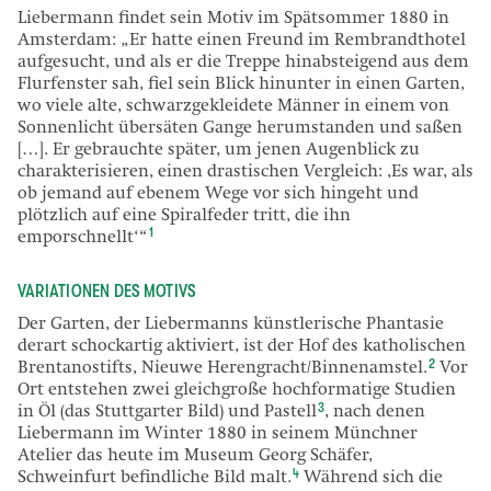
Liebermann findet sein Motiv im Spätsommer 1880 in
Amsterdam: „Er hatte einen Freund im Rembrandthotel
aufgesucht, und als er die Treppe hinabsteigend aus dem
Flurfenster sah, fiel sein Blick hinunter in einen Garten,
wo viele alte, schwarzgekleidete Männer in einem von
Sonnenlicht übersäten Gange herumstanden und saßen
[…]. Er gebrauchte später, um jenen Augenblick zu
charakterisieren, einen drastischen Vergleich: ,Es war, als
ob jemand auf ebenem Wege vor sich hingeht und
plötzlich auf eine Spiralfeder tritt, die ihn
1
emporschnellt‘“
VARIATIONEN DES MOTIVS
Der Garten, der Liebermanns künstlerische Phantasie
derart schockartig aktiviert, ist der Hof des katholischen
2
Brentanostifts, Nieuwe Herengracht/Binnenamstel.
Vor
Ort entstehen zwei gleichgroße hochformatige Studien
3
in Öl (das Stuttgarter Bild) und Pastell
, nach denen
Liebermann im Winter 1880 in seinem Münchner
Atelier das heute im Museum Georg Schäfer,
4
Schweinfurt befindliche Bild malt.
Während sich die