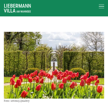
Foto: sevens[+]maltry