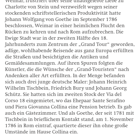
Weimar, frustriert über seine unausgelebte Liebe zu
Charlotte von Stein und verzweifelt wegen seiner
stockenden schriftstellerischen Produktivität hatte
Johann Wolfgang von Goethe im September 1786
beschlossen, Weimar in einer heimlichen Flucht den
Rücken zu kehren und nach Rom aufzubrechen. Die
Ewige Stadt war in der zweiten Hälfte des 18.
Jahrhunderts zum Zentrum der „Grand Tour“ geworden,
adlige, wohlhabende Reisende aus ganz Europa erfüllten
die Straßen und besichtigten die Antiken und
Gemäldesammlungen. Auf ihren Spuren folgten die
Künstler, die die Wünsche der „Grand-Touristen“ nach
Andenken aller Art erfüllten. In der Menge befanden
sich auch drei junge deutsche Maler: Johann Heinrich
Wilhelm Tischbein, Friedrich Bury und Johann Georg
Schütz. Sie hatten sich im zweiten Stock der Via del
Corso 18 eingemietet, wo das Ehepaar Sante Serafino
und Piera Giovanna Collina eine Pension betrieb. Es gab
auch ein Gästezimmer. Und als Goethe, der seit 1781 mit
Tischbein in brieflichem Kontakt stand, am 1. November
1786 in Rom eintraf, quartierte dieser ihn ohne große
Umstände im Hause Collina ein.