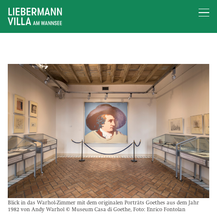
Blick in das Warhol-Zimmer mit dem originalen Porträts Goethes aus dem Jahr
1982 von Andy Warhol © Museum Casa di Goethe, Foto: Enrico Fontolan