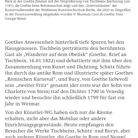
Blick in das Goethe-Zimmer mit der Vergrößerung von Tischbeins Zeichnung (um
1787), die Goethe beim Bettenmachen zeigt und den „Interventionen“ der
Kunststudierenden der Weißensee Kunsthochschule Berlin, die 2023 zu Eingriffen
in der Dauerausstellung eingeladen wurden © Museum Casa di Goethe, Foto:
Giorgio Benni
Goethes Anwesenheit hinterließ tiefe Spuren bei den
Hausgenossen. Tischbein porträtierte den berühmten
Gast als „Wanderer auf dem Obelisk“ (Goethe, Brief an
Tischbein, 16.01.1822) und debattierte mit ihm über den
Zusammenhang von Kunst und Dichtung, Schütz führte
ihn durch das antike Rom und illustrierte später Goethes
„Römischen Karneval“, und Bury, von Goethe liebevoll
sein „zweiter Fritz“ genannt (der erste war der Sohn von
Charlotte von Stein) traf den Dichter 1790 in Venedig
wieder und besuchte ihn schließlich 1799 für fast ein
Jahr in Weimar.
Von der Künstler-WG haben sich nur die Räume
erhalten, nicht aber das Mobiliar oder andere
Einrichtungsgegenstände. Heute empfangen den
Besucher die Werke Tischbeins, Schütz` und Burys, aber
auch anderer Künstler, die Goethe in Rom und Neapel