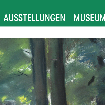
AUSSTELLUNGEN
MUSEU
UCH
AKTUELL
ÜBER U
LUNG & FÜHRUNGEN
ARCHIV
MAX LI
ALTUNGEN
VILLA &
SAMMLU
ENGAGE
VERMIE