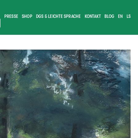
PRESSE
SHOP
DGS & LEICHTE SPRACHE
KONTAKT
BLOG
EN
LS
M
NS
EBERMANN
 GARTEN
NG & FORSCHUNG
MENT & VEREIN
TUNG