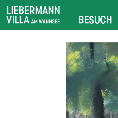
BESUCH
IHR BES
VERMITT
VERANST