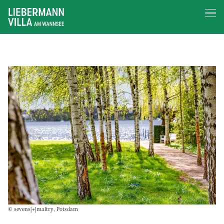
© sevens[+]maltry, Potsdam