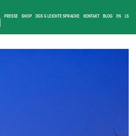
PRESSE
SHOP
DGS & LEICHTE SPRACHE
KONTAKT
BLOG
EN
LS
M