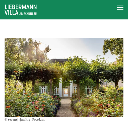
© sevens[+]maltry, Potsdam