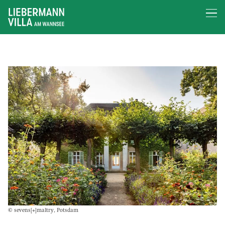
© sevens[+]maltry, Potsdam