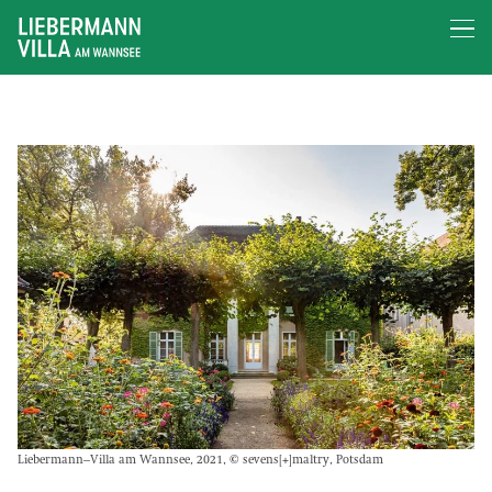
Liebermann–Villa am Wannsee, 2021, © sevens[+]maltry, Potsdam