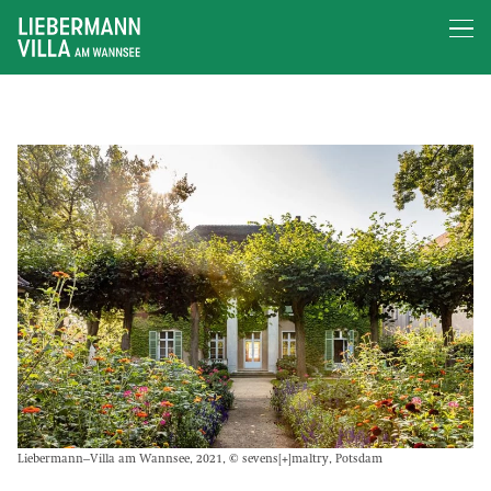
Liebermann–Villa am Wannsee, 2021, © sevens[+]maltry, Potsdam