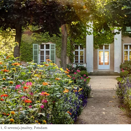
, © sevens[+]maltry, Potsdam