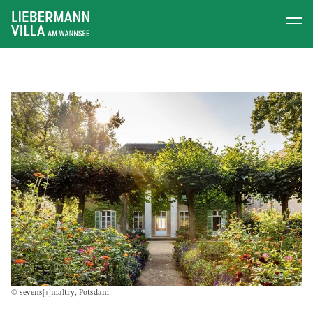
© sevens[+]maltry, Potsdam