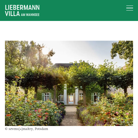
© sevens[+]maltry, Potsdam