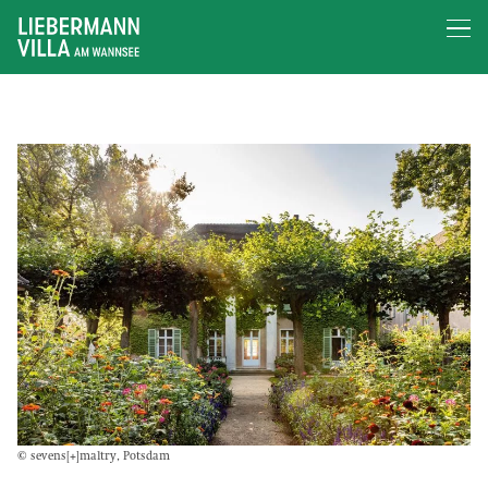
© sevens[+]maltry, Potsdam