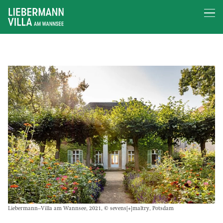
Liebermann–Villa am Wannsee, 2021, © sevens[+]maltry, Potsdam