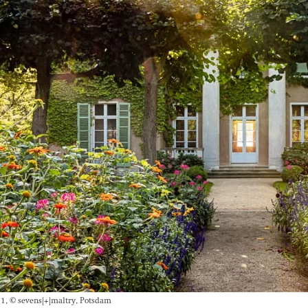
, © sevens[+]maltry, Potsdam