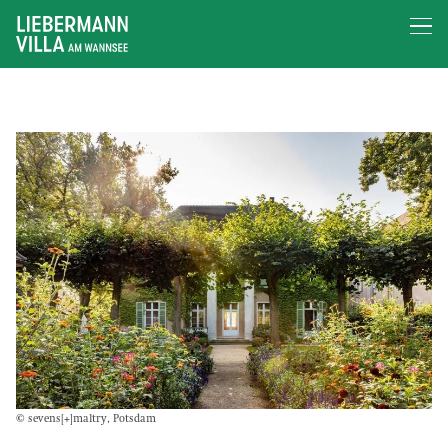
© sevens[+]maltry, Potsdam