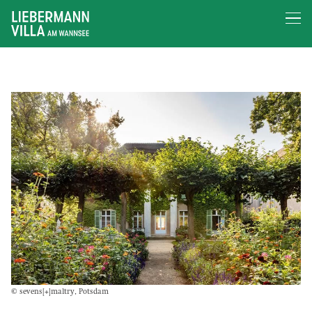
© sevens[+]maltry, Potsdam