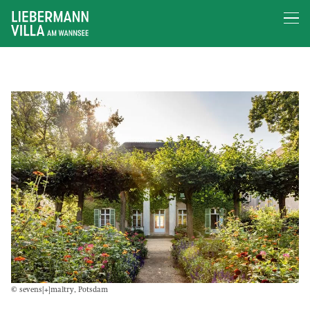
© sevens[+]maltry, Potsdam