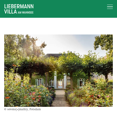
© sevens[+]maltry, Potsdam