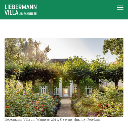
Liebermann–Villa am Wannsee, 2021, © sevens[+]maltry, Potsdam