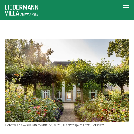
Liebermann–Villa am Wannsee, 2021, © sevens[+]maltry, Potsdam