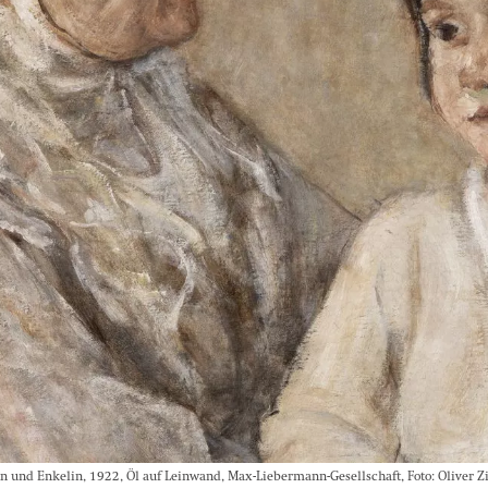
und Enkelin, 1922, Öl auf Leinwand, Max-Liebermann-Gesellschaft, Foto: Oliver Z