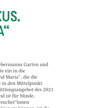
US.
A“
iebermanns Garten und
e ein in die
d Maria“, die die
 in den Mittelpunkt
mittlungsangebot des 2021
nd ist für blinde,
esucher*innen