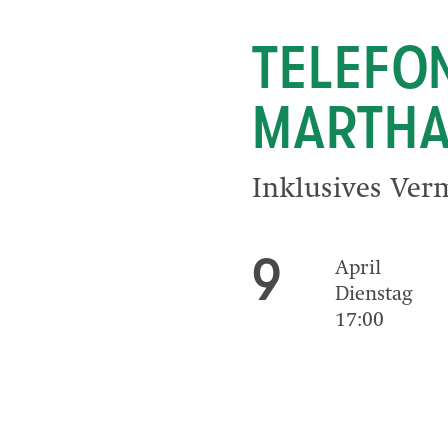
TELEFO
MARTHA
Inklusives Ver
9
April
Dienstag
17:00