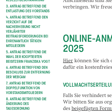
Anschließend sind Si
3. ANTRAG BETREFFEND DIE
verbringen. Wir freue
ENTLASTUNG DES VORSTANDS
4. ANTRAG BETREFFEND DEN
VERZICHT AUF DIE
NACHERHEBUNG NICHT
VERJÄHRTER
ONLINE-AN
BEITRAGSFORDERUNGEN BEI
EHRENAMTLICH TÄTIGEN
2025
MITGLIEDERN
5. ANTRAG BETREFFEND DIE
WAHL DER KOOPTIERTEN
Hier
können Sie sich 
BEISITZERIN FRANZISKA VOGT
dafür ein kostenfreies
6. ANTRAG BETREFFEND DEN
BESCHLUSS ZUR ENTFERNUNG
DER WEBCAM
7. ANTRAG BETREFFEND DIE
VOLLMACHTSERTEILU
DOPPELFUNKTION VON
VORSTANDSMITGLIEDERN
Falls Sie verhindert s
8. ANTRAG BETREFFEND DIE
Wir bitten Sie aus or
ÄNDERUNG DES
TAGESORDNUNG
des
beigefügten Form