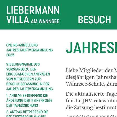
BESUCH
JAHRES
ONLINE-ANMELDUNG
JAHRESHAUPTVERSAMMLUNG
2025
STELLUNGNAHME DES
VORSTANDS ZU DEN
Liebe Mitglieder der 
EINGEGANGENEN ANTRÄGEN
diesjährigen Jahresh
VON MITGLIEDERN ZUR
BESCHLUSSFASSUNG IN DER
Wannsee-Schule, Zum 
JAHRESHAUPTVERSAMMLUNG
Die aktualisierte Ta
1. ANTRAG BETREFFEND DIE
ÄNDERUNG DER REIHENFOLGE
für die JHV relevan
DER TAGESORDNUNG
die Satzung bestimmt,
2. ANTRAG BETREFFEND DIE
REDEZEITBESCHRÄNKUNG