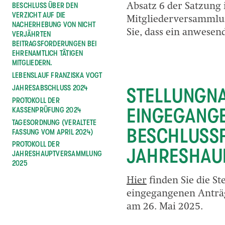
BESCHLUSS ÜBER DEN
Absatz 6 der Satzung 
VERZICHT AUF DIE
Mitgliederversammlung
NACHERHEBUNG VON NICHT
Sie, dass ein anwesen
VERJÄHRTEN
BEITRAGSFORDERUNGEN BEI
EHRENAMTLICH TÄTIGEN
MITGLIEDERN.
LEBENSLAUF FRANZISKA VOGT
JAHRESABSCHLUSS 2024
STELLUNGNA
PROTOKOLL DER
EINGEGANGE
KASSENPRÜFUNG 2024
TAGESORDNUNG (VERALTETE
BESCHLUSSF
FASSUNG VOM APRIL 2024)
PROTOKOLL DER
JAHRESHAU
JAHRESHAUPTVERSAMMLUNG
2025
Hier
finden Sie die S
eingegangenen Anträg
am 26. Mai 2025.