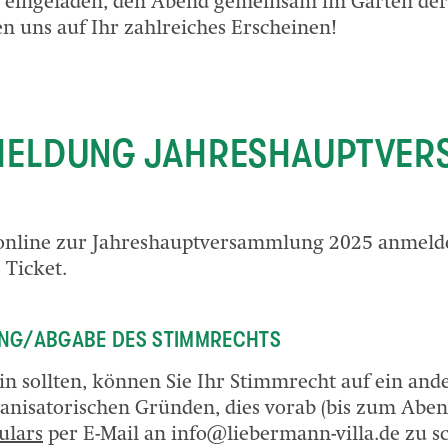
e eingeladen, den Abend gemeinsam im Garten der
n uns auf Ihr zahlreiches Erscheinen!
MELDUNG JAHRESHAUPTVE
online zur Jahreshauptversammlung 2025 anmelde
 Ticket.
NG/ABGABE DES STIMMRECHTS
ein sollten, können Sie Ihr Stimmrecht auf ein and
ganisatorischen Gründen, dies vorab (bis zum Aben
ulars
per E-Mail an info@liebermann-villa.de zu s