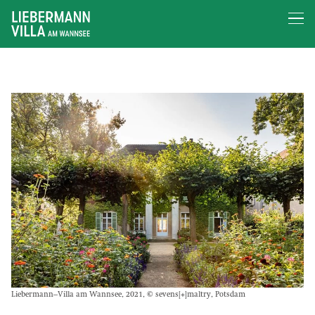
Liebermann–Villa am Wannsee, 2021, © sevens[+]maltry, Potsdam