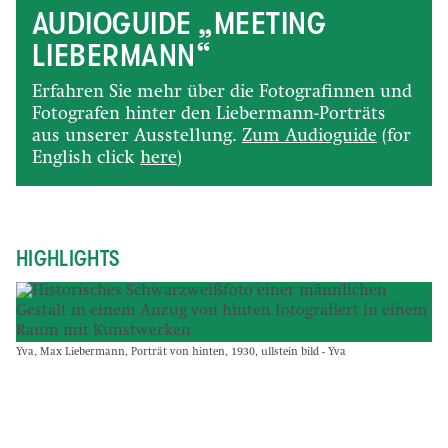
AUDIOGUIDE „MEETING
LIEBERMANN“
Erfahren Sie mehr über die Fotografinnen und
Fotografen hinter den Liebermann-Porträts
aus unserer Ausstellung.
Zum Audioguide
(for
English click
here
)
HIGHLIGHTS
Yva, Max Liebermann, Porträt von hinten, 1930, ullstein bild - Yva