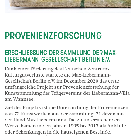
Max Liebermann, Blick aus dem Nutzgarten nach Osten, um 1919, Detail, © Max-
Liebermann-Gesellschaft, Foto: Oliver Ziebe
PROVENIENZFORSCHUNG
ERSCHLIESSUNG DER SAMMLUNG DER MAX-L
IEBERMANN-GESELLSCHAFT BERLIN E.V.
Dank einer Förderung des
Deutschen Zentrums
Kulturgutverluste
startete die Max-Liebermann-
Gesellschaft Berlin e.V. im Dezember 2020 das erste
umfangreiche Projekt zur Provenienzforschung der
Kunstsammlung des Trägervereins der Liebermann-Villa
am Wannsee.
Ziel des Projekts ist die Untersuchung der Provenienzen
von 73 Kunstwerken aus der Sammlung, 71 davon aus
der Hand Max Liebermanns. Die zu untersuchenden
Werke kamen in den Jahren 1995 bis 2013 als Ankäufe
oder Schenkungen in die hauseigenen Bestände.