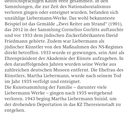
deutschsprachigen Raum breit gesammelt. In den
Sammlungen, die zur Zeit des Nationalsozialismus
verloren gingen oder enteignet wurden, befanden sich
unzählige Liebermann-Werke. Das wohl bekannteste
Beispiel ist das Gemälde „Zwei Reiter am Strand“ (1901),
das 2012 in der Sammlung Cornelius Gurlitts auftauchte
und vor 1933 dem jüdischen Zuckerfabrikanten David
Friedmann gehörte. Zudem war Liebermann als
jüdischer Künstler von den Maßnahmen des NS-Regimes
direkt betroffen. 1933 wurde er gezwungen, sein Amt als
Ehrenpräsident der Akademie der Künste aufzugeben. In
den darauffolgenden Jahren wurden seine Werke aus
zahlreichen deutschen Museen entfernt. Die Ehefrau des
Künstlers, Martha Liebermann, wurde nach seinem Tod
im Jahr 1935 verfolgt und enteignet.
Die Kunstsammlung der Familie – darunter viele
Liebermann Werke – gingen nach 1935 weitgehend
verloren. 1943 beging Martha Liebermann Suizid, um
der drohenden Deportation in das KZ Theresienstadt zu
entgehen.